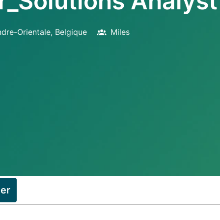
_Solutions Analyst
ndre-Orientale
,
Belgique
Miles
ler