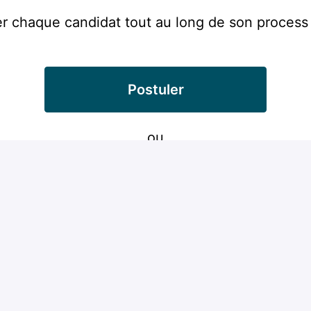
chaque candidat tout au long de son process
Postuler
ou
Postuler avec Indeed
Partager l'offre d'emploi