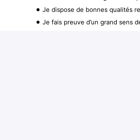
Je dispose de bonnes qualités rel
Je fais preuve d’un grand sens 
client ;
Je souhaite évoluer au sein d'une 
Je ne coche pas 100% de ces crit