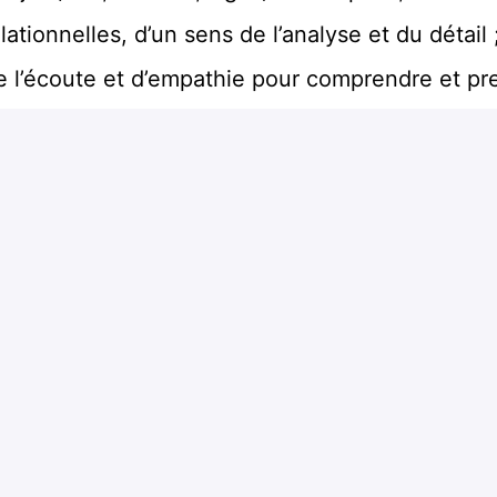
ationnelles, d’un sens de l’analyse et du détail 
de l’écoute et d’empathie pour comprendre et p
entreprise qui promeut l'inclusion et la diversit
ères mais je suis motivé(e) pour apprendre et é
Postuler
ou