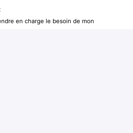
;
rendre en charge le besoin de mon
é ;
voluer !